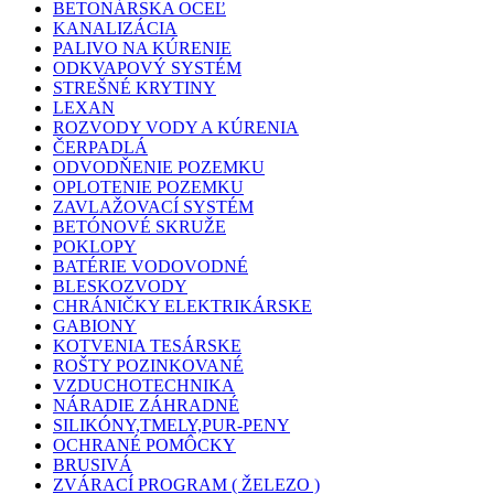
BETONÁRSKA OCEĽ
KANALIZÁCIA
PALIVO NA KÚRENIE
ODKVAPOVÝ SYSTÉM
STREŠNÉ KRYTINY
LEXAN
ROZVODY VODY A KÚRENIA
ČERPADLÁ
ODVODŇENIE POZEMKU
OPLOTENIE POZEMKU
ZAVLAŽOVACÍ SYSTÉM
BETÓNOVÉ SKRUŽE
POKLOPY
BATÉRIE VODOVODNÉ
BLESKOZVODY
CHRÁNIČKY ELEKTRIKÁRSKE
GABIONY
KOTVENIA TESÁRSKE
ROŠTY POZINKOVANÉ
VZDUCHOTECHNIKA
NÁRADIE ZÁHRADNÉ
SILIKÓNY,TMELY,PUR-PENY
OCHRANÉ POMÔCKY
BRUSIVÁ
ZVÁRACÍ PROGRAM ( ŽELEZO )