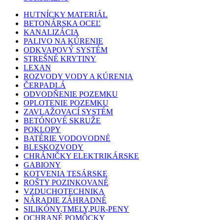
HUTNÍCKY MATERIÁL
BETONÁRSKA OCEĽ
KANALIZÁCIA
PALIVO NA KÚRENIE
ODKVAPOVÝ SYSTÉM
STREŠNÉ KRYTINY
LEXAN
ROZVODY VODY A KÚRENIA
ČERPADLÁ
ODVODŇENIE POZEMKU
OPLOTENIE POZEMKU
ZAVLAŽOVACÍ SYSTÉM
BETÓNOVÉ SKRUŽE
POKLOPY
BATÉRIE VODOVODNÉ
BLESKOZVODY
CHRÁNIČKY ELEKTRIKÁRSKE
GABIONY
KOTVENIA TESÁRSKE
ROŠTY POZINKOVANÉ
VZDUCHOTECHNIKA
NÁRADIE ZÁHRADNÉ
SILIKÓNY,TMELY,PUR-PENY
OCHRANÉ POMÔCKY