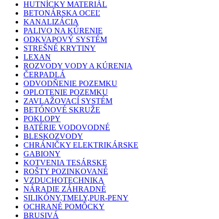
HUTNÍCKY MATERIÁL
BETONÁRSKA OCEĽ
KANALIZÁCIA
PALIVO NA KÚRENIE
ODKVAPOVÝ SYSTÉM
STREŠNÉ KRYTINY
LEXAN
ROZVODY VODY A KÚRENIA
ČERPADLÁ
ODVODŇENIE POZEMKU
OPLOTENIE POZEMKU
ZAVLAŽOVACÍ SYSTÉM
BETÓNOVÉ SKRUŽE
POKLOPY
BATÉRIE VODOVODNÉ
BLESKOZVODY
CHRÁNIČKY ELEKTRIKÁRSKE
GABIONY
KOTVENIA TESÁRSKE
ROŠTY POZINKOVANÉ
VZDUCHOTECHNIKA
NÁRADIE ZÁHRADNÉ
SILIKÓNY,TMELY,PUR-PENY
OCHRANÉ POMÔCKY
BRUSIVÁ