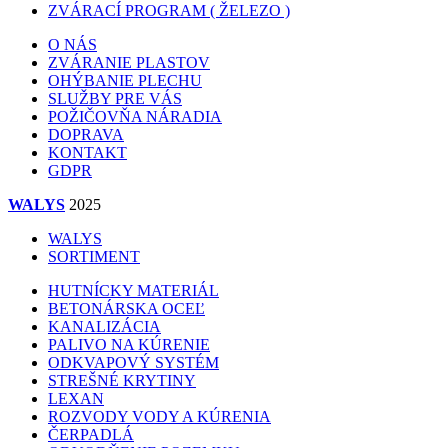
ZVÁRACÍ PROGRAM ( ŽELEZO )
O NÁS
ZVÁRANIE PLASTOV
OHÝBANIE PLECHU
SLUŽBY PRE VÁS
POŽIČOVŇA NÁRADIA
DOPRAVA
KONTAKT
GDPR
WALYS
2025
WALYS
SORTIMENT
HUTNÍCKY MATERIÁL
BETONÁRSKA OCEĽ
KANALIZÁCIA
PALIVO NA KÚRENIE
ODKVAPOVÝ SYSTÉM
STREŠNÉ KRYTINY
LEXAN
ROZVODY VODY A KÚRENIA
ČERPADLÁ