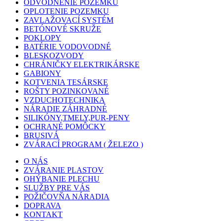
ODVODŇENIE POZEMKU
OPLOTENIE POZEMKU
ZAVLAŽOVACÍ SYSTÉM
BETÓNOVÉ SKRUŽE
POKLOPY
BATÉRIE VODOVODNÉ
BLESKOZVODY
CHRÁNIČKY ELEKTRIKÁRSKE
GABIONY
KOTVENIA TESÁRSKE
ROŠTY POZINKOVANÉ
VZDUCHOTECHNIKA
NÁRADIE ZÁHRADNÉ
SILIKÓNY,TMELY,PUR-PENY
OCHRANÉ POMÔCKY
BRUSIVÁ
ZVÁRACÍ PROGRAM ( ŽELEZO )
O NÁS
ZVÁRANIE PLASTOV
OHÝBANIE PLECHU
SLUŽBY PRE VÁS
POŽIČOVŇA NÁRADIA
DOPRAVA
KONTAKT