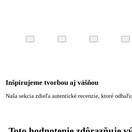
Inšpirujeme tvorbou aj vášňou
Naša sekcia zdieľa autentické recenzie, ktoré odhaľ
Toto hodnotenie zdôrazňuje v