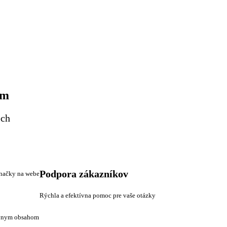
em
ech
Podpora zákazníkov
značky na webe
Rýchla a efektívna pomoc pre vaše otázky
ívnym obsahom