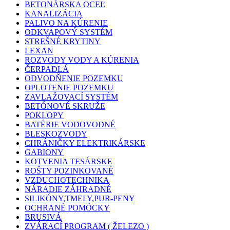
BETONÁRSKA OCEĽ
KANALIZÁCIA
PALIVO NA KÚRENIE
ODKVAPOVÝ SYSTÉM
STREŠNÉ KRYTINY
LEXAN
ROZVODY VODY A KÚRENIA
ČERPADLÁ
ODVODŇENIE POZEMKU
OPLOTENIE POZEMKU
ZAVLAŽOVACÍ SYSTÉM
BETÓNOVÉ SKRUŽE
POKLOPY
BATÉRIE VODOVODNÉ
BLESKOZVODY
CHRÁNIČKY ELEKTRIKÁRSKE
GABIONY
KOTVENIA TESÁRSKE
ROŠTY POZINKOVANÉ
VZDUCHOTECHNIKA
NÁRADIE ZÁHRADNÉ
SILIKÓNY,TMELY,PUR-PENY
OCHRANÉ POMÔCKY
BRUSIVÁ
ZVÁRACÍ PROGRAM ( ŽELEZO )