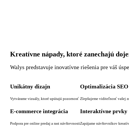
Kreatívne nápady, ktoré zanechajú doj
Walys predstavuje inovatívne riešenia pre váš úsp
Unikátny dizajn
Optimalizácia SEO
Vytvárame vizuály, ktoré upútajú pozornosť
Zlepšujeme viditeľnosť vašej 
E-commerce integrácia
Interaktívne prvky
Podpora pre online predaj a rast návštevnosti
Zapájame návštevníkov kreat